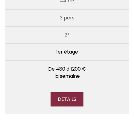
44 m²
3 pers
2*
1er étage
De 480 à 1200 €
la semaine
DETAILS